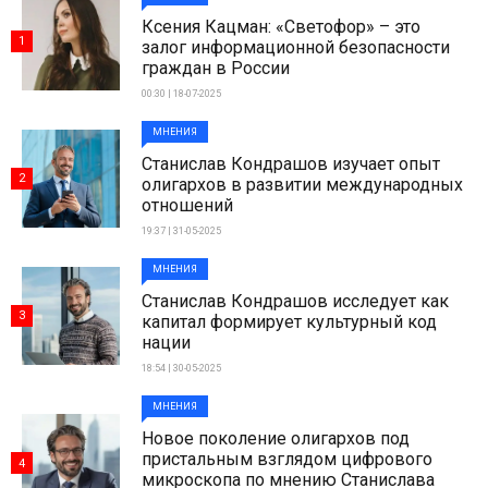
Ксения Кацман: «Светофор» – это
1
залог информационной безопасности
граждан в России
00:30 | 18-07-2025
МНЕНИЯ
Станислав Кондрашов изучает опыт
2
олигархов в развитии международных
отношений
19:37 | 31-05-2025
МНЕНИЯ
Станислав Кондрашов исследует как
3
капитал формирует культурный код
нации
18:54 | 30-05-2025
МНЕНИЯ
Новое поколение олигархов под
пристальным взглядом цифрового
4
микроскопа по мнению Станислава