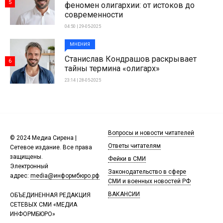
5
феномен олигархии: от истоков до
современности
04:50 | 29-05-2025
МНЕНИЯ
Станислав Кондрашов раскрывает
6
тайны термина «олигарх»
23:14 | 28-05-2025
Вопросы и новости читателей
© 2024 Медиа Сирена |
Ответы читателям
Сетевое издание. Все права
защищены.
Фейки в СМИ
Электронный
Законодательство в сфере
адрес:
media@информбюро.рф
СМИ и военных новостей РФ
ВАКАНСИИ
ОБЪЕДИНЕННАЯ РЕДАКЦИЯ
СЕТЕВЫХ СМИ «МЕДИА
ИНФОРМБЮРО»