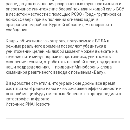
разведка для выявления разрозненных групп противника и
оперативное уничтожение боевой техники и живой силы ВСУ
в лесистой местности с помощью РСЗО «Град» группировки
войск «Север» при выполнении огневых задач в
приграничном районе Курской области», — говорится в
сообщении.
Кадры объективного контроля, получаемые с БПЛА в
режиме реального времени позволяют убедиться в
уничтожении целей. «В любой момент можем выехать и в
течение пяти минут поразить противника, уничтожить
скопление техники, отработать по любой цели, поддержать
наши подразделения», — приводит Минобороны слова
командира реактивного взвода с позывным «Балу».
В ведомстве отметили, что украинские дроны все время
охотятся на «Грады» из-за их высочайшей эффективности и
огневой мощи.»Будут мертвы». Зеленского предупредили о
катастрофе на фронте
Источник: РИА Новости