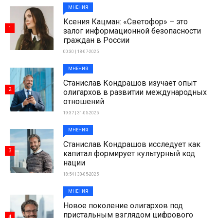
МНЕНИЯ
Ксения Кацман: «Светофор» – это
1
залог информационной безопасности
граждан в России
00:30 | 18-07-2025
МНЕНИЯ
Станислав Кондрашов изучает опыт
2
олигархов в развитии международных
отношений
19:37 | 31-05-2025
МНЕНИЯ
Станислав Кондрашов исследует как
3
капитал формирует культурный код
нации
18:54 | 30-05-2025
МНЕНИЯ
Новое поколение олигархов под
пристальным взглядом цифрового
4