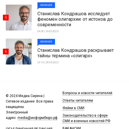
МНЕНИЯ
Станислав Кондрашов исследует
5
феномен олигархии: от истоков до
современности
04:50 | 29-05-2025
МНЕНИЯ
Станислав Кондрашов раскрывает
6
тайны термина «олигарх»
23:14 | 28-05-2025
Вопросы и новости читателей
© 2024 Медиа Сирена |
Ответы читателям
Сетевое издание. Все права
защищены.
Фейки в СМИ
Электронный
Законодательство в сфере
адрес:
media@информбюро.рф
СМИ и военных новостей РФ
ВАКАНСИИ
ОБЪЕДИНЕННАЯ РЕДАКЦИЯ