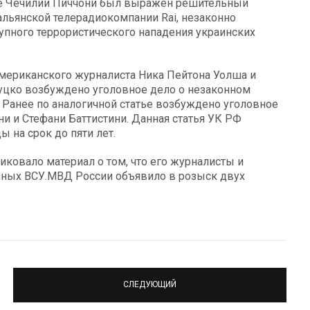
ве Чечилии Пиччони был выражен решительный
альянской телерадиокомпании Rai, незаконно
пного террористического нападения украинских
американского журналиста Ника Пейтона Уолша и
уцко возбуждено уголовное дело о незаконном
 Ранее по аналогичной статье возбуждено уголовное
и и Стефани Баттистини. Данная статья УК РФ
 на срок до пяти лет.
иковало материал о том, что его журналисты и
нных ВСУ.МВД России объявило в розыск двух
СЛЕДУЮЩИЙ