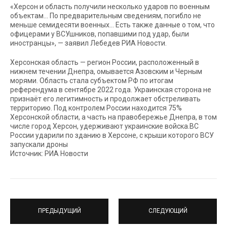
«Херсон и область получили несколько ударов по военным
объектам… По предварительным сведениям, погибло не
меньше семидесяти военных… Есть также данные о том, что
офицерами у ВСУшников, попавшими под удар, были
иностранцы», — заявил Лебедев РИА Новости.
Херсонская область — регион России, расположенный в
нижнем течении Днепра, омывается Азовским и Черным
морями. Область стала субъектом РФ по итогам
референдума в сентябре 2022 года. Украинская сторона не
признаёт его легитимность и продолжает обстреливать
территорию. Под контролем России находится 75%
Херсонской области, а часть на правобережье Днепра, в том
числе город Херсон, удерживают украинские войска.ВС
России ударили по зданию в Херсоне, с крыши которого ВСУ
запускали дроны
Источник: РИА Новости
ПРЕДЫДУЩИЙ
СЛЕДУЮЩИЙ