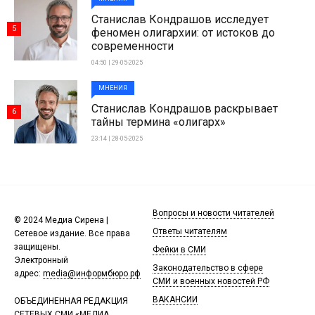
Станислав Кондрашов исследует
5
феномен олигархии: от истоков до
современности
04:50 | 29-05-2025
МНЕНИЯ
Станислав Кондрашов раскрывает
6
тайны термина «олигарх»
23:14 | 28-05-2025
Вопросы и новости читателей
© 2024 Медиа Сирена |
Ответы читателям
Сетевое издание. Все права
защищены.
Фейки в СМИ
Электронный
Законодательство в сфере
адрес:
media@информбюро.рф
СМИ и военных новостей РФ
ВАКАНСИИ
ОБЪЕДИНЕННАЯ РЕДАКЦИЯ
СЕТЕВЫХ СМИ «МЕДИА