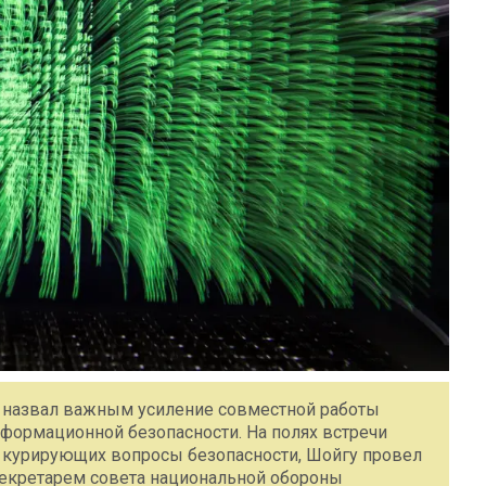
у назвал важным усиление совместной работы
формационной безопасности. На полях встречи
 курирующих вопросы безопасности, Шойгу провел
екретарем совета национальной обороны