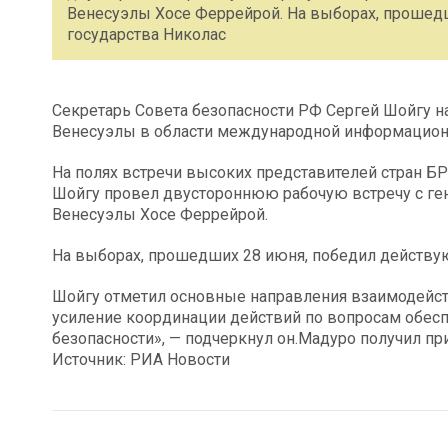
Венесуэлы Хосе Феррейрой. На выборах, прошед
государства Николас
Секретарь Совета безопасности РФ Сергей Шойгу 
Венесуэлы в области международной информационн
На полях встречи высоких представителей стран 
Шойгу провел двустороннюю рабочую встречу с ге
Венесуэлы Хосе Феррейрой.
На выборах, прошедших 28 июня, победил действу
Шойгу отметил основные направления взаимодейст
усиление координации действий по вопросам обе
безопасности», — подчеркнул он.Мадуро получил п
Источник: РИА Новости