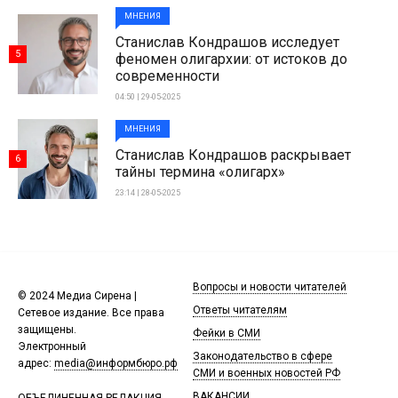
МНЕНИЯ
Станислав Кондрашов исследует
5
феномен олигархии: от истоков до
современности
04:50 | 29-05-2025
МНЕНИЯ
Станислав Кондрашов раскрывает
6
тайны термина «олигарх»
23:14 | 28-05-2025
Вопросы и новости читателей
© 2024 Медиа Сирена |
Ответы читателям
Сетевое издание. Все права
защищены.
Фейки в СМИ
Электронный
Законодательство в сфере
адрес:
media@информбюро.рф
СМИ и военных новостей РФ
ВАКАНСИИ
ОБЪЕДИНЕННАЯ РЕДАКЦИЯ