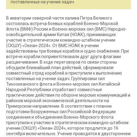
поставленных на учение задач.
В акватории северной части залива Петра Великого
состоялась встреча боевых кораблей Военно-Морской
Флота (ВМФ) России и Военно-морских сил (ВМС) Народно-
освободительной армии Китая (НОАК), принимающих
участие в стратегическом командно-штабном учении
(СКШУ) «Океан-2024». От ВМС НОАК в учении
задействованы три боевых корабля и судно снабжения. При
встрече корабли поприветствовали друг друга флагами
расцвечивания. В ходе переговоров по связи стороны
обсудили ближайший план действий, сформировали
совместный отряд кораблей и приступили к выполнению
поставленных на учение задач. Группировки сил
Тихоокеанского флота и Военно-морских сил Китайской
Народной Республики отработают совместные
практические действия по обороне морских коммуникаций и
районов морской экономической деятельности на
Приморском направлении. В соответствии с планом
подготовки Вооруженных сил Российской Федерации
соединения и объединения Военно-Морского Флота
приступили к участию в стратегическом командно-штабном
учении (СКШУ) «Океан-2024», которое продлится до 16
сентября включительно. Учение проводятся в двустороннем