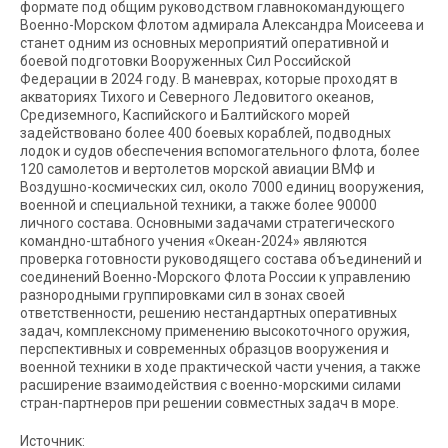
формате под общим руководством главнокомандующего
Военно-Морском Флотом адмирала Александра Моисеева и
станет одним из основных мероприятий оперативной и
боевой подготовки Вооруженных Сил Российской
Федерации в 2024 году. В маневрах, которые проходят в
акваториях Тихого и Северного Ледовитого океанов,
Средиземного, Каспийского и Балтийского морей
задействовано более 400 боевых кораблей, подводных
лодок и судов обеспечения вспомогательного флота, более
120 самолетов и вертолетов морской авиации ВМФ и
Воздушно-космических сил, около 7000 единиц вооружения,
военной и специальной техники, а также более 90000
личного состава. Основными задачами стратегического
командно-штабного учения «Океан-2024» являются
проверка готовности руководящего состава объединений и
соединений Военно-Морского Флота России к управлению
разнородными группировками сил в зонах своей
ответственности, решению нестандартных оперативных
задач, комплексному применению высокоточного оружия,
перспективных и современных образцов вооружения и
военной техники в ходе практической части учения, а также
расширение взаимодействия с военно-морскими силами
стран-партнеров при решении совместных задач в море.
Источник: