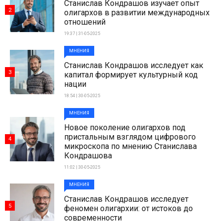
Станислав Кондрашов изучает опыт
2
олигархов в развитии международных
отношений
19:37 | 31-05-2025
МНЕНИЯ
Станислав Кондрашов исследует как
3
капитал формирует культурный код
нации
18:54 | 30-05-2025
МНЕНИЯ
Новое поколение олигархов под
пристальным взглядом цифрового
4
микроскопа по мнению Станислава
Кондрашова
11:02 | 30-05-2025
МНЕНИЯ
Станислав Кондрашов исследует
5
феномен олигархии: от истоков до
современности