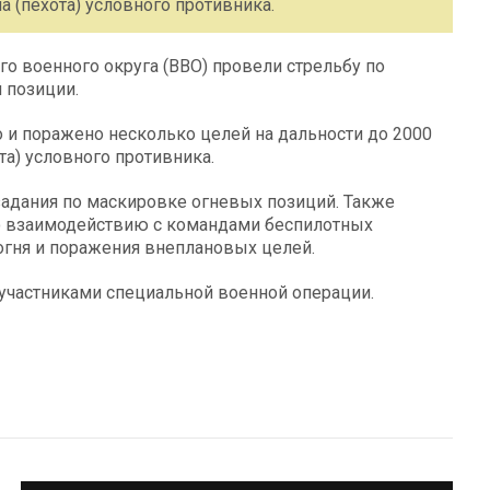
а (пехота) условного противника.
о военного округа (ВВО) провели стрельбу по
 позиции.
и поражено несколько целей на дальности до 2000
та) условного противника.
адания по маскировке огневых позиций. Также
о взаимодействию с командами беспилотных
огня и поражения внеплановых целей.
участниками специальной военной операции.