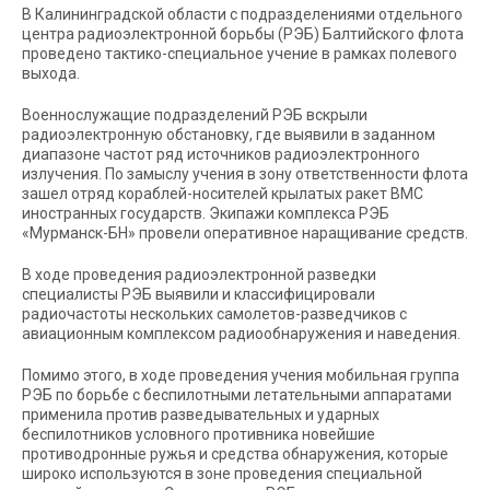
В Калининградской области с подразделениями отдельного
центра радиоэлектронной борьбы (РЭБ) Балтийского флота
проведено тактико-специальное учение в рамках полевого
выхода.
Военнослужащие подразделений РЭБ вскрыли
радиоэлектронную обстановку, где выявили в заданном
диапазоне частот ряд источников радиоэлектронного
излучения. По замыслу учения в зону ответственности флота
зашел отряд кораблей-носителей крылатых ракет ВМС
иностранных государств. Экипажи комплекса РЭБ
«Мурманск-БН» провели оперативное наращивание средств.
В ходе проведения радиоэлектронной разведки
специалисты РЭБ выявили и классифицировали
радиочастоты нескольких самолетов-разведчиков с
авиационным комплексом радиообнаружения и наведения.
Помимо этого, в ходе проведения учения мобильная группа
РЭБ по борьбе с беспилотными летательными аппаратами
применила против разведывательных и ударных
беспилотников условного противника новейшие
противодронные ружья и средства обнаружения, которые
широко используются в зоне проведения специальной