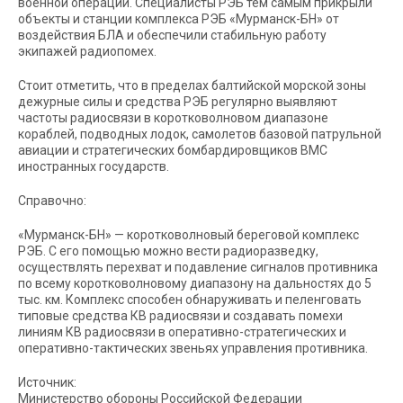
военной операции. Специалисты РЭБ тем самым прикрыли
объекты и станции комплекса РЭБ «Мурманск-БН» от
воздействия БЛА и обеспечили стабильную работу
экипажей радиопомех.
Стоит отметить, что в пределах балтийской морской зоны
дежурные силы и средства РЭБ регулярно выявляют
частоты радиосвязи в коротковолновом диапазоне
кораблей, подводных лодок, самолетов базовой патрульной
авиации и стратегических бомбардировщиков ВМС
иностранных государств.
Справочно:
«Мурманск-БН» — коротковолновый береговой комплекс
РЭБ. С его помощью можно вести радиоразведку,
осуществлять перехват и подавление сигналов противника
по всему коротковолновому диапазону на дальностях до 5
тыс. км. Комплекс способен обнаруживать и пеленговать
типовые средства КВ радиосвязи и создавать помехи
линиям КВ радиосвязи в оперативно-стратегических и
оперативно-тактических звеньях управления противника.
Источник:
Министерство обороны Российской Федерации