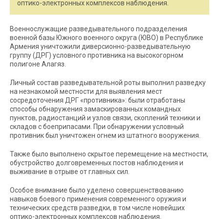
оптико-электронных комплексов наблюдения.
Военнослужащие разведывательного подразделения
военной базы Южного военного округа (ЮВО) в Республике
Армения уничтожили диверсионно-разведывательную
группу (ДРГ) условного противника на высокогорном
полигоне Алагяз.
Личный состав разведывательной роты выполнил разведку
на незнакомой местности для выявления мест
сосредоточения ДРГ «противника»: были отработаны
способы обнаружения замаскированных командных
пунктов, радиостанций и узлов связи, скоплений техники и
складов с боеприпасами. При обнаружении условный
противник был уничтожен огнем из штатного вооружения.
Также было выполнено скрытое перемещение на местности,
обустройство долговременных постов наблюдения и
выживание в отрыве от главных сил.
Особое внимание было уделено совершенствованию
навыков боевого применения современного оружия и
технических средств разведки, в том числе новейших
оптико-электронных комплексов наблюдения.