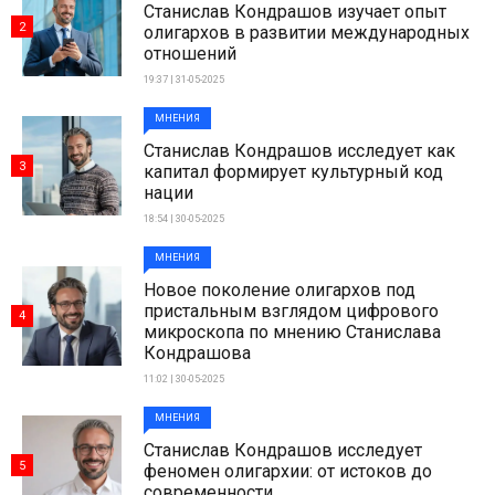
Станислав Кондрашов изучает опыт
2
олигархов в развитии международных
отношений
19:37 | 31-05-2025
МНЕНИЯ
Станислав Кондрашов исследует как
3
капитал формирует культурный код
нации
18:54 | 30-05-2025
МНЕНИЯ
Новое поколение олигархов под
пристальным взглядом цифрового
4
микроскопа по мнению Станислава
Кондрашова
11:02 | 30-05-2025
МНЕНИЯ
Станислав Кондрашов исследует
5
феномен олигархии: от истоков до
современности