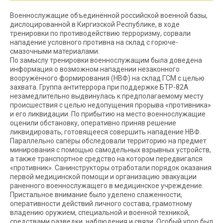
Военнослужащие объединённой российской военной базы,
дислоцированной в Киргизской Республике, в ходе
тренировки по противодействию терроризму, сорвали
нападение условного противна на склад с горюче-
смазочными материалами.
По замыслу тренировки военнослужащим была доведена
информация о возможном нападении незаконного
вооружённого формирования (НВФ) на склад ГСМ с целью
захвата. Группа антитеррора при поддержке БТР-82А
незамедлительно выдвинулась к предполагаемому месту
происшествия с целью недопущения прорыва «противника»
и его ликвидации. По прибытию на место военнослужащие
оценили обстановку, оперативно приняв решение
ликвидировать, готовящееся совершить нападение НВФ.
Параллельно сапёры обследовали территорию на предмет
минирования с помощью самодельных взрывных устройств,
а также транспортное средство на котором передвигался
«противник». Санинструкторы отработали порядок оказания
первой медицинской помощи и организацию эвакуации
раненного военнослужащего в медицинское учреждение.
Пристальное внимание было уделено слаженности,
оперативности действий личного состава, грамотному
владению оружием, специальной и военной техникой,
средствами разведки, наблюдения и связи. Особый упор был