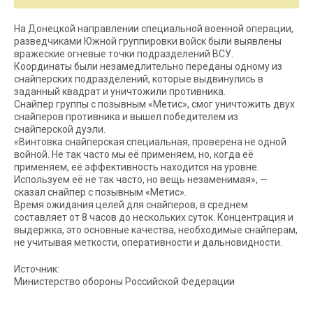
На Донецкой направлении специальной военной операции,
разведчиками Южной группировки войск были выявлены
вражеские огневые точки подразделений ВСУ.
Координаты были незамедлительно переданы одному из
снайперских подразделений, которые выдвинулись в
заданный квадрат и уничтожили противника.
Снайпер группы с позывным «Метис», смог уничтожить двух
снайперов противника и вышел победителем из
снайперской дуэли.
«Винтовка снайперская специальная, проверена не одной
войной. Не так часто мы её применяем, но, когда её
применяем, её эффективность находится на уровне.
Используем её не так часто, но вещь незаменимая», —
сказал снайпер с позывным «Метис».
Время ожидания целей для снайперов, в среднем
составляет от 8 часов до нескольких суток. Концентрация и
выдержка, это основные качества, необходимые снайперам,
не учитывая меткости, оперативности и дальновидности.
Источник:
Министерство обороны Российской Федерации