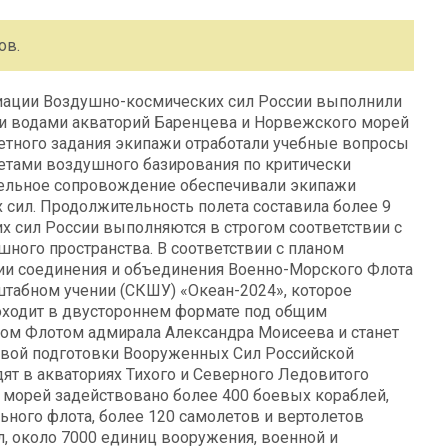
ов.
виации Воздушно-космических сил России выполнили
и водами акваторий Баренцева и Норвежского морей
етного задания экипажи отработали учебные вопросы
тами воздушного базирования по критически
тельное сопровождение обеспечивали экипажи
 сил. Продолжительность полета составила более 9
х сил России выполняются в строгом соответствии с
ого пространства. В соответствии с планом
и соединения и объединения Военно-Морского Флота
штабном учении (СКШУ) «Океан-2024», которое
роходит в двустороннем формате под общим
м Флотом адмирала Александра Моисеева и станет
евой подготовки Вооруженных Сил Российской
дят в акваториях Тихого и Северного Ледовитого
о морей задействовано более 400 боевых кораблей,
ьного флота, более 120 самолетов и вертолетов
, около 7000 единиц вооружения, военной и