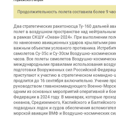
Продолжительность полета составила более 9 час
Два стратегических ракетоносца Ту-160 дальней а
полет в воздушном пространстве над нейтральным
в рамках СКШУ «Океан-2024». При выполнении пол
по нанесению авиационных ударов крылатыми раке
важным объектам условного противника. Истреби
самолетов Су-35с и Су-30см Воздушно-космических
часов. Все полеты самолетов Воздушно-космически
международными правилами использования воздушн
подготовки Вооруженных сил Российской Федераци
приступают к участию в стратегическом командно-
продлится до 16 сентября включительно. Учение п
руководством главнокомандующего Военно-Морско
одним из основных мероприятий оперативной и бо
Федерации в 2024 году. В маневрах, которые прохо
океанов, Средиземного, Каспийского и Балтийског
подводных лодок и судов обеспечения вспомогател
морской авиации ВМФ и Воздушно-космических сил