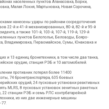
районах населенных пунктов Апанасовка, Борки,
овка, Малая Локня, Мартыновка, Новая Сорочина,
йсками нанесены удары по районам сосредоточения
в 22-й и 41-й механизированных, 80-й, 82-й и 95-й
ента, а также 101-й, 103-й, 107-й, 119-й, 129-й
селенных пунктов Белополье, Беловоды, Бояро-
сса, Владимировка, Первомайское, Сумы, Юнаковка и
их и 13 единиц бронетехники, в том числе два танка,
ийское орудие, станция РЭБ и 10 автомобилей.
влении противник потерял более 11400
оты, 74 бронетранспортера, 635 боевых
ерийских орудий, 24 пусковые установки реактивных
 пять MLRS, 8 пусковых установок зенитных ракетных
 22 станции РЭБ и семь РЛС контрбатарейной
техники, из них две инженерные машины
-77.