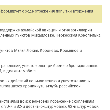
формирует о ходе отражения попытки вторжения
поддержке армейской авиации и огня артиллерии
еленных пунктов Михайловка, Черкасская Конопелька
унктов Малая Локня, Коренево, Кремяное и
 и ранеными, уничтожены три боевые бронированные
, и два автомобиля.
овых действий по выявлению и уничтожению в
пытавшихся проникнуть вглубь российской
действиями войск нанесено поражение скоплениям
х, 80-й и 82-й десантно-штурмовых, 92-й штурмовой,