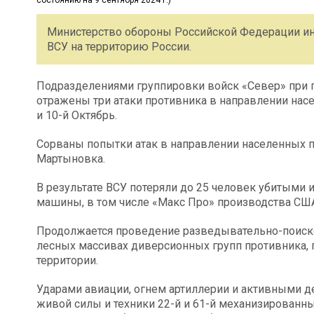
Министерство обороны Российской Федерации ин
ВСУ на территорию России.
Подразделениями группировки войск «Север» при 
отражены три атаки противника в направлении нас
и 10-й Октябрь.
Сорваны попытки атак в направлении населенных п
Мартыновка.
В результате ВСУ потеряли до 25 человек убитыми
машины, в том числе «Макс Про» производства США
Продолжается проведение разведывательно-поиск
лесных массивах диверсионных групп противника, 
территории.
Ударами авиации, огнем артиллерии и активными 
живой силы и техники 22-й и 61-й механизированны