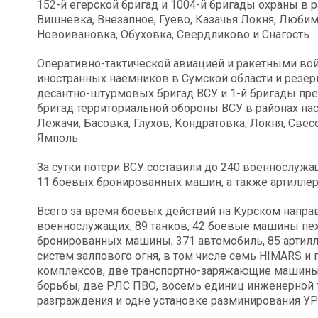
152-й егерской бригад и 1004-й бригады охраны в 
Вишневка, Внезапное, Гуево, Казачья Локня, Любим
Новоивановка, Обуховка, Свердликово и Снагость.
Оперативно-тактической авиацией и ракетными во
иностранных наемников в Сумской области и резерво
десантно-штурмовых бригад ВСУ и 1-й бригады презид
бригад территориальной обороны ВСУ в районах на
Лежачи, Басовка, Глухов, Кондратовка, Локня, Све
Ямполь.
За сутки потери ВСУ составили до 240 военнослужащ
11 боевых бронированных машин, а также артиллер
Всего за время боевых действий на Курском напра
военнослужащих, 89 танков, 42 боевые машины пех
бронированных машины, 371 автомобиль, 85 артилл
систем залпового огня, в том числе семь HIMARS и
комплексов, две транспортно-заряжающие машины,
борьбы, две РЛС ПВО, восемь единиц инженерной 
разграждения и однe установкe разминирования УР