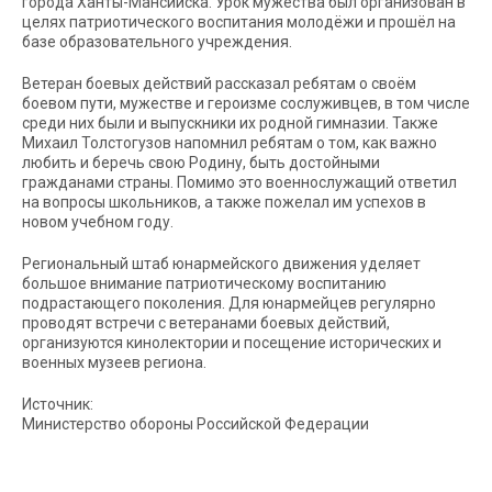
города Ханты-Мансийска. Урок мужества был организован в
целях патриотического воспитания молодёжи и прошёл на
базе образовательного учреждения.
Ветеран боевых действий рассказал ребятам о своём
боевом пути, мужестве и героизме сослуживцев, в том числе
среди них были и выпускники их родной гимназии. Также
Михаил Толстогузов напомнил ребятам о том, как важно
любить и беречь свою Родину, быть достойными
гражданами страны. Помимо это военнослужащий ответил
на вопросы школьников, а также пожелал им успехов в
новом учебном году.
Региональный штаб юнармейского движения уделяет
большое внимание патриотическому воспитанию
подрастающего поколения. Для юнармейцев регулярно
проводят встречи с ветеранами боевых действий,
организуются кинолектории и посещение исторических и
военных музеев региона.
Источник:
Министерство обороны Российской Федерации