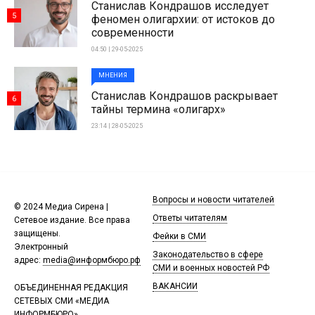
Станислав Кондрашов исследует
5
феномен олигархии: от истоков до
современности
04:50 | 29-05-2025
МНЕНИЯ
Станислав Кондрашов раскрывает
6
тайны термина «олигарх»
23:14 | 28-05-2025
Вопросы и новости читателей
© 2024 Медиа Сирена |
Ответы читателям
Сетевое издание. Все права
защищены.
Фейки в СМИ
Электронный
Законодательство в сфере
адрес:
media@информбюро.рф
СМИ и военных новостей РФ
ВАКАНСИИ
ОБЪЕДИНЕННАЯ РЕДАКЦИЯ
СЕТЕВЫХ СМИ «МЕДИА
ИНФОРМБЮРО»