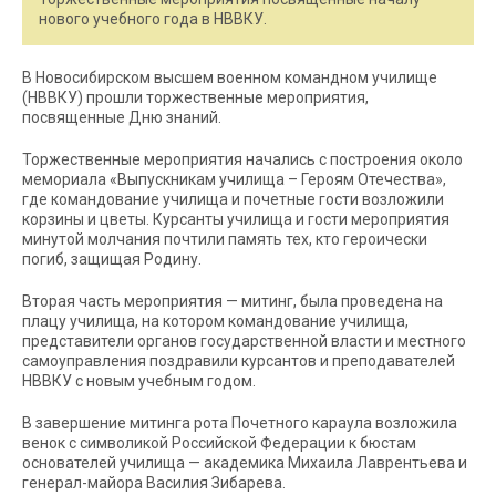
нового учебного года в НВВКУ.
В Новосибирском высшем военном командном училище
(НВВКУ) прошли торжественные мероприятия,
посвященные Дню знаний.
Торжественные мероприятия начались с построения около
мемориала «Выпускникам училища – Героям Отечества»,
где командование училища и почетные гости возложили
корзины и цветы. Курсанты училища и гости мероприятия
минутой молчания почтили память тех, кто героически
погиб, защищая Родину.
Вторая часть мероприятия — митинг, была проведена на
плацу училища, на котором командование училища,
представители органов государственной власти и местного
самоуправления поздравили курсантов и преподавателей
НВВКУ с новым учебным годом.
В завершение митинга рота Почетного караула возложила
венок с символикой Российской Федерации к бюстам
основателей училища — академика Михаила Лаврентьева и
генерал-майора Василия Зибарева.