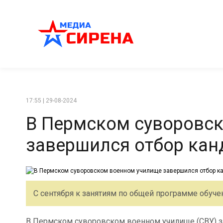
17:55 | 29-08-2024
В Пермском суворовс
завершился отбор кан
С сентября к занятиям по общей программе обуче
В Пермском суворовском военном училище (СВУ) з