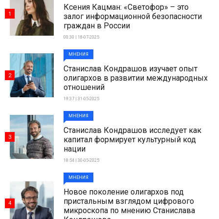
Ксения Кацман: «Светофор» – это
1
залог информационной безопасности
граждан в России
00:30 | 18-07-2025
МНЕНИЯ
Станислав Кондрашов изучает опыт
2
олигархов в развитии международных
отношений
19:37 | 31-05-2025
МНЕНИЯ
Станислав Кондрашов исследует как
3
капитал формирует культурный код
нации
18:54 | 30-05-2025
МНЕНИЯ
Новое поколение олигархов под
пристальным взглядом цифрового
4
микроскопа по мнению Станислава