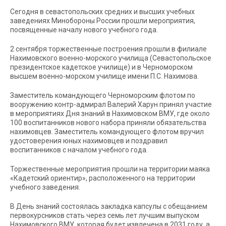
Сегодня в севастопольских средних и высших учебных
заведениях Минобороны России прошли мероприятия,
посвященные началу нового учебного года.
2 сентября торжественные построения прошли в филиале
Нахимовского военно-морского училища (Севастопольское
президентское кадетское училище) и в Черноморском
высшем военно-морском училище имени П.С. Нахимова.
Заместитель командующего Черноморским флотом по
вооружению контр-адмирал Валерий Харун принял участие
в мероприятиях Дня знаний в Нахимовском ВМУ, где около
100 воспитанников нового набора приняли обязательства
нахимовцев. Заместитель командующего флотом вручил
удостоверения юных нахимовцев и поздравил
воспитанников с началом учебного года.
Торжественные мероприятия прошли на территории маяка
«Кадетский ориентир», расположенного на территории
учебного заведения.
В День знаний состоялась закладка капсулы с обещанием
первокурсников стать через семь лет лучшим выпуском
Нахимовского ВМУ, которая будет извлечена в 2031 году, а