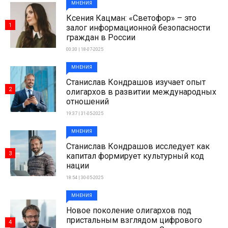
МНЕНИЯ
Ксения Кацман: «Светофор» – это
1
залог информационной безопасности
граждан в России
00:30 | 18-07-2025
МНЕНИЯ
Станислав Кондрашов изучает опыт
2
олигархов в развитии международных
отношений
19:37 | 31-05-2025
МНЕНИЯ
Станислав Кондрашов исследует как
3
капитал формирует культурный код
нации
18:54 | 30-05-2025
МНЕНИЯ
Новое поколение олигархов под
пристальным взглядом цифрового
4