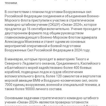
техники.
В соответствии с планом подготовки Вооруженных сил
Российской Федерации соединения и объединения Военно-
Морского Флота приступили к участию в стратегическом
командно-штабном учении (СКШУ) «Океан-2024», которое
продлится до 16 сентября включительно. Учение проходит в
двустороннем формате под общим руководством
главнокомандующего Военно-Морском Флотом адмирала
Александра Моисеева и станет одним из основных
мероприятий оперативной и боевой подготовки
Вооруженных Сил Российской Федерации в 2024 году.
В маневрах, которые проходят в акваториях Тихого и
Северного Ледовитого океанов, Средиземного, Каспийского
и Балтийского морей задействовано более 400 боевых
кораблей, подводных лодок и судов обеспечения
вспомогательного флота, более 120 самолетов и вертолетов
морской авиации ВМФ и Воздушно-космических сил, около
7000 единиц вооружения, военной и специальной техники, а
также более 90000 личного состава.
Основными задачами стратегического командно-штабного
учения «Океан-2024» являются проверка готовности