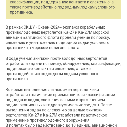
классификации, поддержанию контакта и слежению, а
также противодействию подводным лодкам условного
противника.
В рамках СКШУ «Океан-2024» экипажи корабельных
противолодочных вертолетов Ка-27 и Ка-27М морской
авиации Балтийского флота провели учение по поиску,
слежению и уничтожению подводной лодки условного
противника в морском полигоне флота.
В ходе учения экипажи противолодочных вертолетов
отработали задачи по поиску, обнаружению, классификации,
поддержанию контакта и слежению, а также
противодействию подводным лодкам условного
противника.
Во время выполнения летных смен вертолетчики
отработали тактические приемы поиска и классификации
подводных лодок, слежения за ними с применением
радиолокационных и гидроакустических средств. После
выполнения задач по слежению за целью экипажи
вертолетов Ка-27 и Ка-27М отработали практическое
применение противолодочного вооружения.
В полетах было задействовано до 10 единиц авиационной