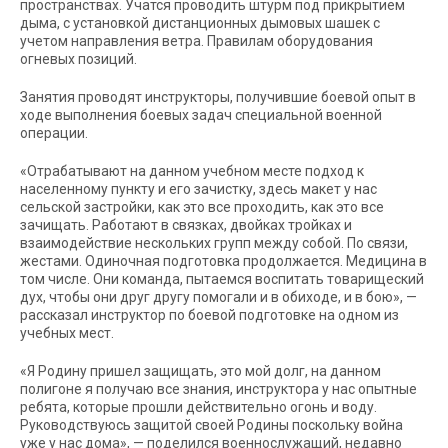
пространствах. Учатся проводить штурм под прикрытием
дыма, с установкой дистанционных дымовых шашек с
учетом направления ветра. Правилам оборудования
огневых позиций.
Занятия проводят инструкторы, получившие боевой опыт в
ходе выполнения боевых задач специальной военной
операции.
«Отрабатывают на данном учебном месте подход к
населенному пункту и его зачистку, здесь макет у нас
сельской застройки, как это все проходить, как это все
зачищать. Работают в связках, двойках тройках и
взаимодействие нескольких групп между собой. По связи,
жестами. Одиночная подготовка продолжается. Медицина в
том числе. Они команда, пытаемся воспитать товарищеский
дух, чтобы они друг другу помогали и в обиходе, и в бою», —
рассказал инструктор по боевой подготовке на одном из
учебных мест.
«Я Родину пришел защищать, это мой долг, на данном
полигоне я получаю все знания, инструктора у нас опытные
ребята, которые прошли действительно огонь и воду.
Руководствуюсь защитой своей Родины поскольку война
уже у нас дома», — поделился военнослужащий, недавно