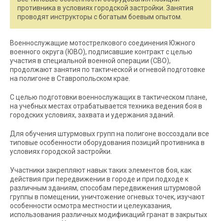
противника в условиях городской застройки. Занятия
проводят инструкторы с богатым боевым опытом.
Военнослужащие мотострелкового соединения Южного
военного округа (ЮВО), подписавшие контракт с целью
участия в специальной военной операции (СВО),
продолжают занятия по тактической и огневой подготовке
на полигоне в Ставропольском крае.
С целью подготовки военнослужащих в тактическом плане,
на учебных местах отрабатывается техника ведения боя в
городских условиях, захвата и удержания зданий.
Для обучения штурмовых групп на полигоне воссоздали все
типовые особенности оборудования позиций противника в
условиях городской застройки.
Участники закрепляют навык таких элементов боя, как
действия при передвижении в городе и при подходе к
различным зданиям, способам передвижения штурмовой
группы в помещении, уничтожение огневых точек, изучают
особенности осмотра местности и целеуказания,
использования различных модификаций гранат в закрытых