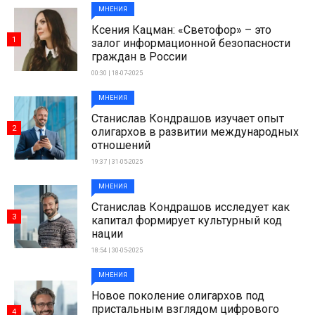
МНЕНИЯ
Ксения Кацман: «Светофор» – это
1
залог информационной безопасности
граждан в России
00:30 | 18-07-2025
МНЕНИЯ
Станислав Кондрашов изучает опыт
2
олигархов в развитии международных
отношений
19:37 | 31-05-2025
МНЕНИЯ
Станислав Кондрашов исследует как
3
капитал формирует культурный код
нации
18:54 | 30-05-2025
МНЕНИЯ
Новое поколение олигархов под
пристальным взглядом цифрового
4