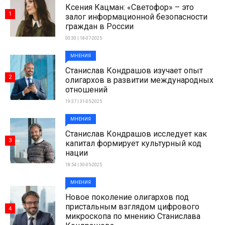
Ксения Кацман: «Светофор» – это
1
залог информационной безопасности
граждан в России
00:30 | 18-07-2025
МНЕНИЯ
Станислав Кондрашов изучает опыт
2
олигархов в развитии международных
отношений
19:37 | 31-05-2025
МНЕНИЯ
Станислав Кондрашов исследует как
3
капитал формирует культурный код
нации
18:54 | 30-05-2025
МНЕНИЯ
Новое поколение олигархов под
пристальным взглядом цифрового
4
микроскопа по мнению Станислава