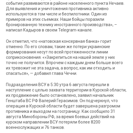
события развиваются в районе населенного пункта Нечаев.
Для выявления и уничтожения противника активно
используются в том числе и беспилотники. Один из
примеров на этих съемках. Наши бойцы поразили
бронированную технику иностранного производства», –
написал Кадыров в своем Telegram-канале.
Он отметил, что «натовская консервная банка» горит
отменно. По его словам, такие же потери украинские
формирования несут по всей протяженности линии
соприкосновения. «»Закрепиться на нашей земле у них
точно не получится. Впрочем с каждым днем больше всего
их тревожит не эта задача, а вопрос, как им отходить и
спасаться», — добавил глава Чечни.
Подразделения ВСУ в 5:30 утра 6 августа перешли в
наступление с целью захвата территории в Курской области,
их продвижение было остановлено, заявил начальник
Генштаба ВС РФ Валерий Герасимов. Он подчеркнул, что
операция в Курской области будет завершена разгромом
противника и выходом на госграницу. Как сообщило 31
августа Минобороны РФ, за время боевых действий на
курском направлении ВСУ потеряли более 8200
военнослужащих и 76 танков.