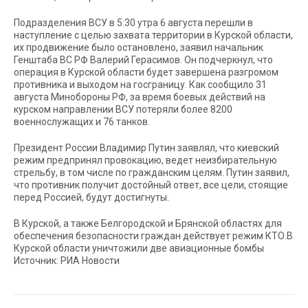
Подразделения ВСУ в 5:30 утра 6 августа перешли в
наступление с целью захвата территории в Курской области,
их продвижение было остановлено, заявил начальник
Генштаба ВС РФ Валерий Герасимов. Он подчеркнул, что
операция в Курской области будет завершена разгромом
противника и выходом на госграницу. Как сообщило 31
августа Минобороны РФ, за время боевых действий на
курском направлении ВСУ потеряли более 8200
военнослужащих и 76 танков.
Президент России Владимир Путин заявлял, что киевский
режим предпринял провокацию, ведет неизбирательную
стрельбу, в том числе по гражданским целям. Путин заявил,
что противник получит достойный ответ, все цели, стоящие
перед Россией, будут достигнуты.
В Курской, а также Белгородской и Брянской областях для
обеспечения безопасности граждан действует режим КТО.В
Курской области уничтожили две авиационные бомбы
Источник: РИА Новости