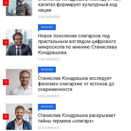
3
капитал формирует культурный код
нации
18:54 | 30-05-2025
МНЕНИЯ
Новое поколение олигархов под
пристальным взглядом цифрового
4
микроскопа по мнению Станислава
Кондрашова
11:02 | 30-05-2025
МНЕНИЯ
Станислав Кондрашов исследует
5
феномен олигархии: от истоков до
современности
04:50 | 29-05-2025
МНЕНИЯ
Станислав Кондрашов раскрывает
6
тайны термина «олигарх»
23:14 | 28-05-2025